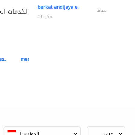
berkat andijaya e..
الخدمات ال
صيانة
مكيفات
s..
mermaid digital printing..
خدمات الطباعة