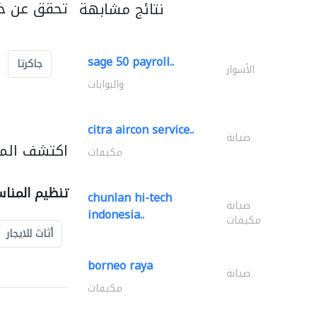
تحقق عن خد
نتائج مشابهة
sage 50 payroll..
جاكرتا
الأسوار
والبوابات
citra aircon service..
صيانة
اكتشف المز
مكيفات
تنظيم المنا
chunlan hi-tech
صيانة
indonesia..
مكيفات
أثاث للايجار
borneo raya
صيانة
مكيفات