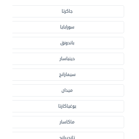
جاكرتا
سورابايا
باندونق
دينباسار
سيمارانج
ميدان
يوغياكارتا
ماكاسار
تانجيرانج