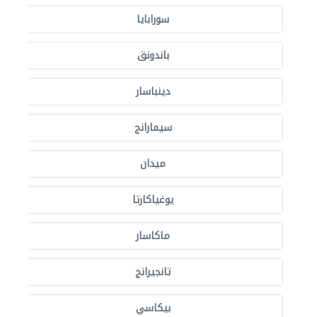
سورابايا
باندونق
دينباسار
سيمارانج
ميدان
يوغياكارتا
ماكاسار
تانجيرانج
بيكاسي