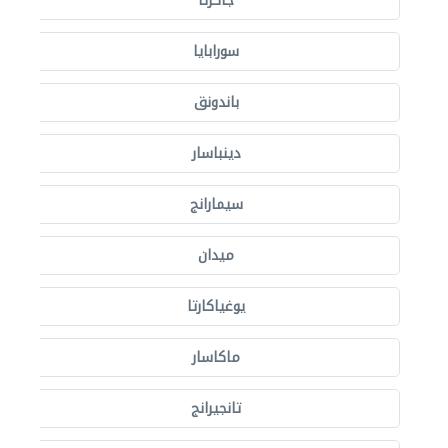
جاكرتا
سورابايا
باندونق
دينباسار
سيمارانج
ميدان
يوغياكارتا
ماكاسار
تانجيرانج