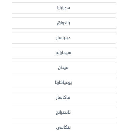
سورابايا
باندونق
دينباسار
سيمارانج
ميدان
يوغياكارتا
ماكاسار
تانجيرانج
بيكاسي