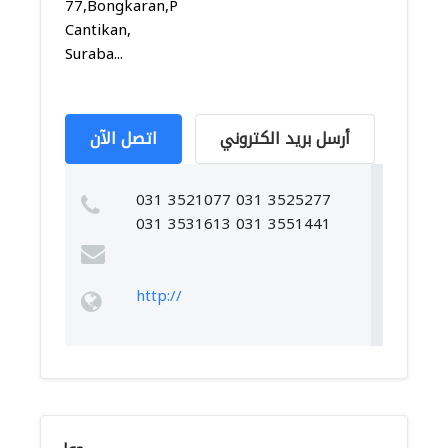
77,Bongkaran,Pabean
Cantikan,
Suraba...
أرسل بريد الكتروني
اتصل الآن
031 3521077 031 3525277
031 3531613 031 3551441
http://