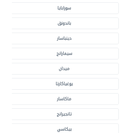
سورابايا
باندونق
دينباسار
سيمارانج
ميدان
يوغياكارتا
ماكاسار
تانجيرانج
بيكاسي