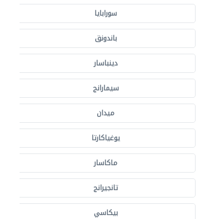
سورابايا
باندونق
دينباسار
سيمارانج
ميدان
يوغياكارتا
ماكاسار
تانجيرانج
بيكاسي