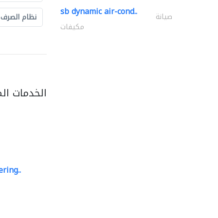
sb dynamic air-cond..
صيانة
نظام الصرف
مكيفات
الخدمات ال
ring..
sk e&c
مهندسي الانشاءات