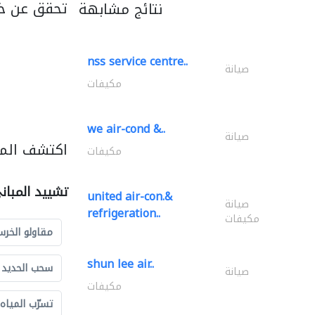
تحقق عن خد
نتائج مشابهة
nss service centre..
صيانة
مكيفات
we air-cond &..
صيانة
اكتشف المز
مكيفات
تشييد المبان
united air-con.&
صيانة
refrigeration..
مكيفات
مقاولو الخرس
shun lee air..
سحب الحديد و
صيانة
مكيفات
تسرّب المياه