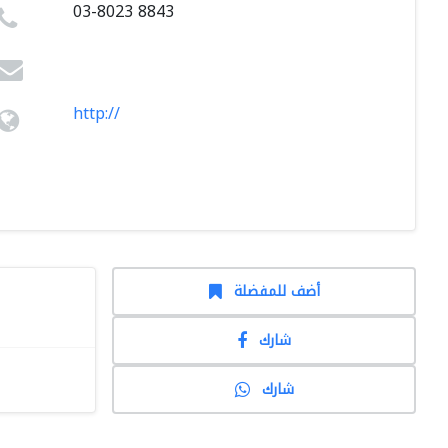
03-8023 8843
http://
أضف للمفضلة
شارك
شارك