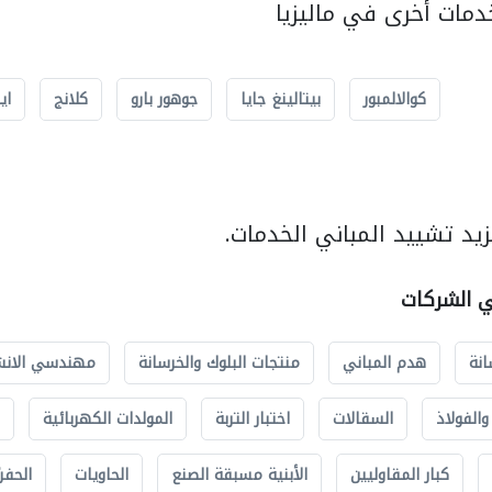
مات أخرى في ماليزيا
كوالالمبور
بيتالينغ جايا
جوهور بارو
كلانج
اي
يد تشييد المباني الخدمات.
ي الشركات
انة
هدم المباني
منتجات البلوك والخرسانة
مهندسي الانش
الفولاذ
السقالات
اختبار التربة
المولدات الكهربائية
كبار المقاوليين
الأبنية مسبقة الصنع
الحاويات
الحفري