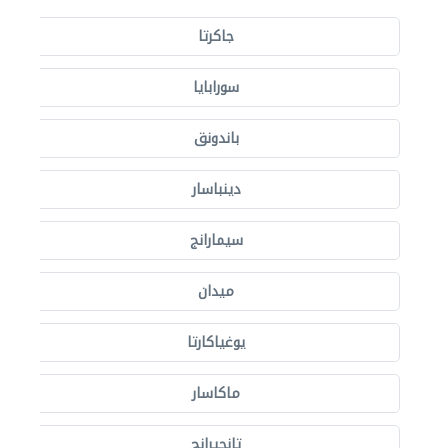
جاكرتا
سورابايا
باندونق
دينباسار
سيمارانج
ميدان
يوغياكارتا
ماكاسار
تانجيرانج