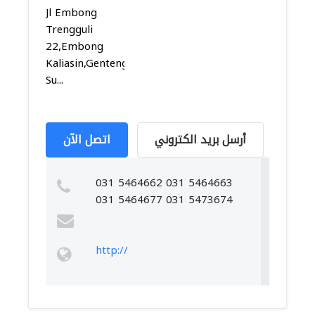
Jl Embong
Trengguli
22,Embong
Kaliasin,Genteng,
Su...
أرسل بريد الكتروني
اتصل الآن
031 5464662 031 5464663
031 5464677 031 5473674
http://