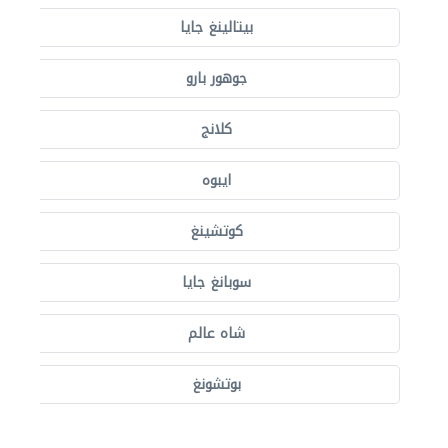
بيتالينغ جايا
جوهور بارو
كلانج
ايبوه
كوتشينغ
سوبانغ جايا
شاه عالم
بوتشونغ