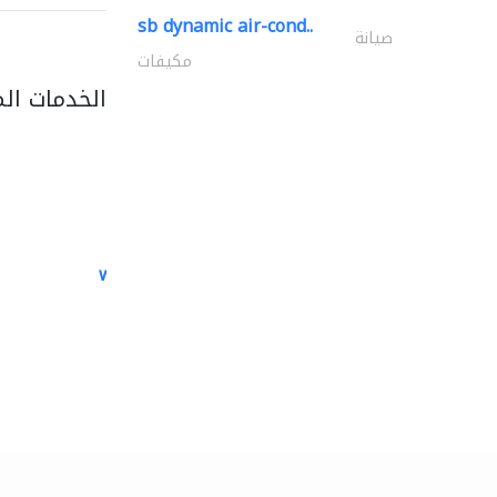
sb dynamic air-cond..
صيانة
مكيفات
الخدمات ال
white arch general..
الصيانة الكهربائية