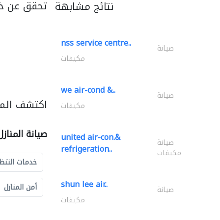
تحقق عن خد
نتائج مشابهة
nss service centre..
صيانة
مكيفات
we air-cond &..
صيانة
اكتشف المزي
مكيفات
صيانة المناز
united air-con.&
صيانة
refrigeration..
مكيفات
خدمات التنظ
shun lee air..
أمن المنازل
صيانة
مكيفات