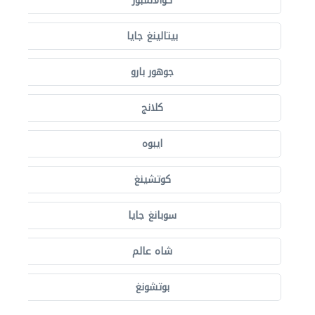
كوالالمبور
بيتالينغ جايا
جوهور بارو
كلانج
ايبوه
كوتشينغ
سوبانغ جايا
شاه عالم
بوتشونغ