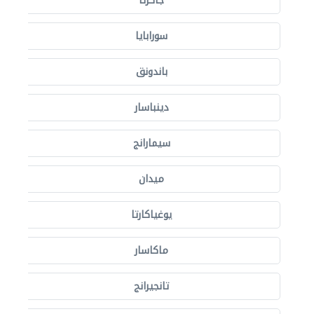
جاكرتا
سورابايا
باندونق
دينباسار
سيمارانج
ميدان
يوغياكارتا
ماكاسار
تانجيرانج