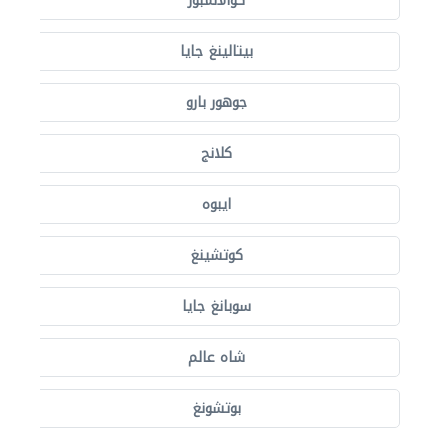
كوالالمبور
بيتالينغ جايا
جوهور بارو
كلانج
ايبوه
كوتشينغ
سوبانغ جايا
شاه عالم
بوتشونغ