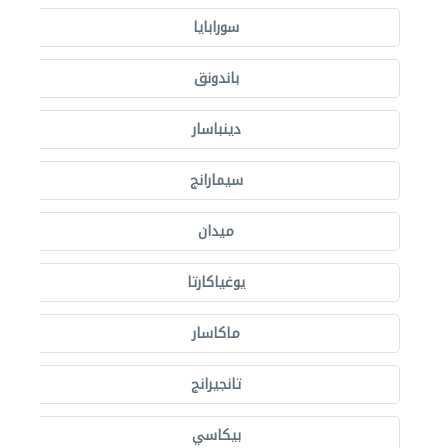
سورابايا
باندونق
دينباسار
سيمارانج
ميدان
يوغياكارتا
ماكاسار
تانجيرانج
بيكاسي