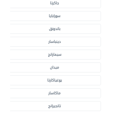
جاكرتا
سورابايا
باندونق
دينباسار
سيمارانج
ميدان
يوغياكارتا
ماكاسار
تانجيرانج