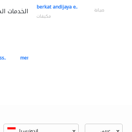
berkat andijaya e..
الخدمات ال
صيانة
مكيفات
s..
mermaid digital printing..
خدمات الطباعة