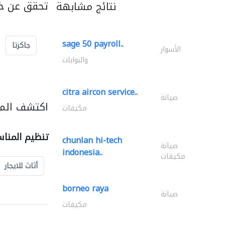
تحقق عن خد
نتائج مشابهة
sage 50 payroll..
جاكرتا
الأسوار
والبوابات
citra aircon service..
صيانة
اكتشف المز
مكيفات
تنظيم المنا
chunlan hi-tech
صيانة
indonesia..
مكيفات
أثاث للايجار
borneo raya
صيانة
مكيفات