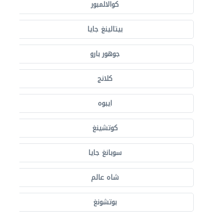
كوالالمبور
بيتالينغ جايا
جوهور بارو
كلانج
ايبوه
كوتشينغ
سوبانغ جايا
شاه عالم
بوتشونغ