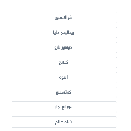
كوالالمبور
بيتالينغ جايا
جوهور بارو
كلانج
ايبوه
كوتشينغ
سوبانغ جايا
شاه عالم