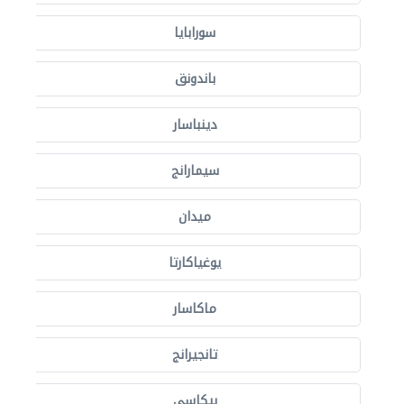
سورابايا
باندونق
دينباسار
سيمارانج
ميدان
يوغياكارتا
ماكاسار
تانجيرانج
بيكاسي