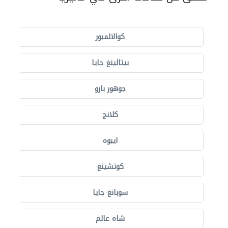
كوالالمبور
بيتالينغ جايا
جوهور بارو
كلانج
ايبوه
كوتشينغ
سوبانغ جايا
شاه عالم