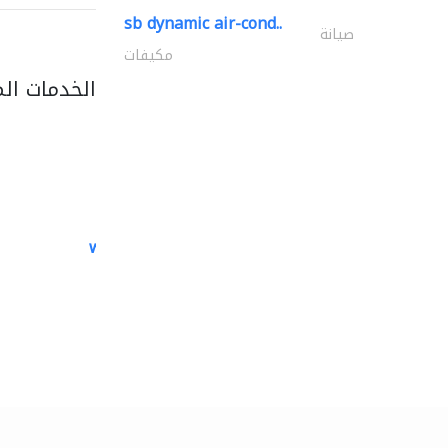
sb dynamic air-cond..
صيانة
مكيفات
الخدمات ال
white arch general..
الصيانة الكهربائية