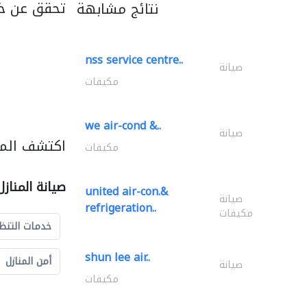
تحقق عن خد
نتائج مشابهة
nss service centre..
صيانة
مكيفات
we air-cond &..
صيانة
اكتشف المزي
مكيفات
صيانة المناز
united air-con.&
صيانة
refrigeration..
مكيفات
خدمات التنظ
shun lee air..
أمن المنازل
صيانة
مكيفات