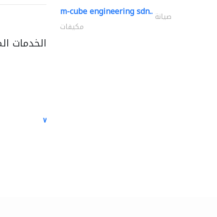
m-cube engineering sdn..
صيانة
مكيفات
الخدمات ال
white arch general..
الصيانة الكهربائية