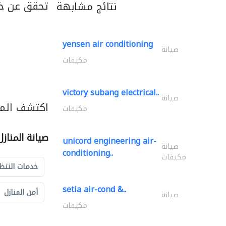
تحقق عن خد
نتائج مشابهة
yensen air conditioning
صيانة
مكيفات
victory subang electrical..
صيانة
اكتشف المزي
مكيفات
صيانة المناز
unicord engineering air-
صيانة
conditioning..
مكيفات
خدمات التنظ
setia air-cond &..
أمن المنازل
صيانة
مكيفات