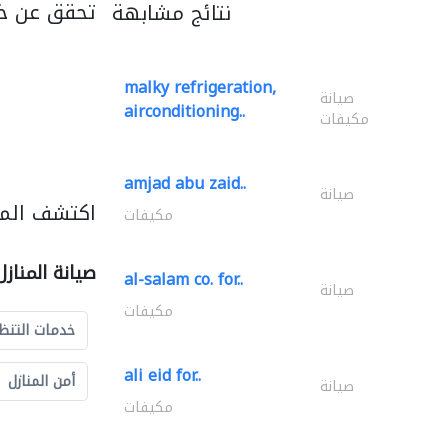
تحقق عن خد
نتائج مشابهة
malky refrigeration,
صيانة
airconditioning..
مكيفات
amjad abu zaid..
صيانة
اكتشف المزي
مكيفات
صيانة المناز
al-salam co. for..
صيانة
مكيفات
خدمات التنظ
ali eid for..
أمن المنازل
صيانة
مكيفات