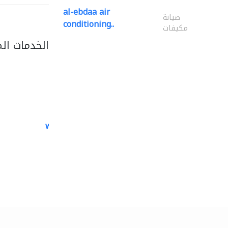
al-ebdaa air
صيانة
conditioning..
مكيفات
الخدمات ال
white arch general..
الصيانة الكهربائية