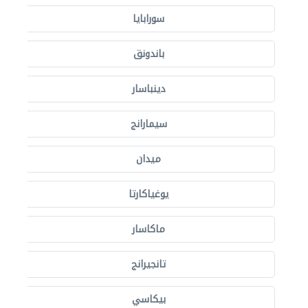
سورابايا
باندونق
دينباسار
سيمارانج
ميدان
يوغياكارتا
ماكاسار
تانجيرانج
بيكاسي