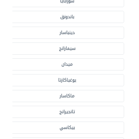
سورابايا
باندونق
دينباسار
سيمارانج
ميدان
يوغياكارتا
ماكاسار
تانجيرانج
بيكاسي