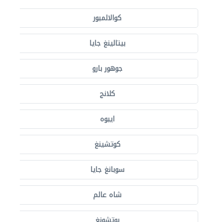
كوالالمبور
بيتالينغ جايا
جوهور بارو
كلانج
ايبوه
كوتشينغ
سوبانغ جايا
شاه عالم
بوتشونغ