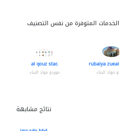
الخدمات المتوفرة من نفس التصنيف
al qouz star..
rubaiya zueaid bldg
موردو مواد البناء
موردو مواد البناء
نتائج مشابهة
imz sdn bhd