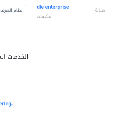
dle enterprise
صيانة
نظام الصرف
مكيفات
الخدمات ال
ring..
sk e&c
مهندسي الانشاءات