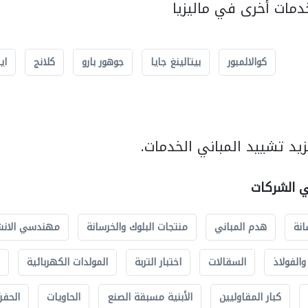
مات أخرى في ماليزيا
كوالالمبور
بيتالينغ جايا
جوهور بارو
كلانج
اي
يد تشييد المباني الخدمات.
ي الشركات
انة
هدم المباني
منتجات البلوك والخرسانة
مهندسي الانش
الفولاذ
السقالات
اختبار التربة
المولدات الكهربائية
كبار المقاوليين
الأبنية مسبقة الصنع
الحاويات
الحفري