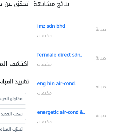
تحقق عن خد
نتائج مشابهة
imz sdn bhd
صيانة
مكيفات
ferndale direct sdn..
صيانة
اكتشف المز
مكيفات
تشييد المبان
eng hin air-cond..
صيانة
مكيفات
مقاولو الخرس
energetic air-cond &..
سحب الحديد و
صيانة
مكيفات
تسرّب المياه