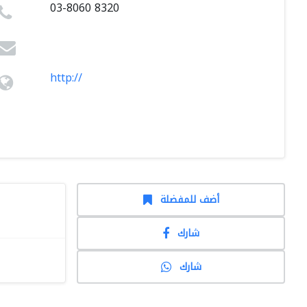
03-8060 8320
http://
أضف للمفضلة
شارك
شارك