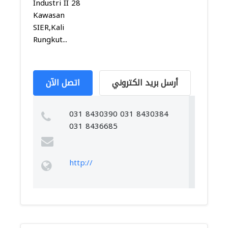
Industri II 28
Kawasan
SIER,Kali
Rungkut...
أرسل بريد الكتروني
اتصل الآن
031 8430390 031 8430384
031 8436685
http://