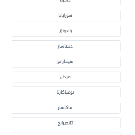
جاكرتا
سورابايا
باندونق
دينباسار
سيمارانج
ميدان
يوغياكارتا
ماكاسار
تانجيرانج