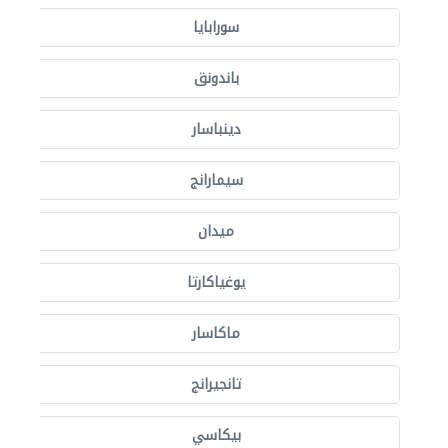
سورابايا
باندونق
دينباسار
سيمارانج
ميدان
يوغياكارتا
ماكاسار
تانجيرانج
بيكاسي