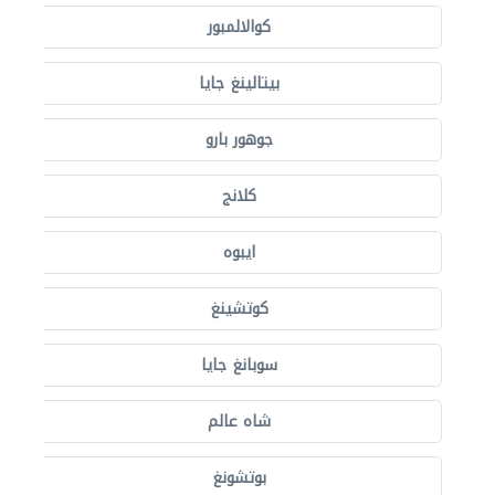
كوالالمبور
بيتالينغ جايا
جوهور بارو
كلانج
ايبوه
كوتشينغ
سوبانغ جايا
شاه عالم
بوتشونغ