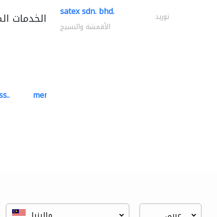
satex sdn. bhd.
الخدمات ال
توريد
الأقمشة والنسيج
s..
mermaid digital printing..
خدمات الطباعة