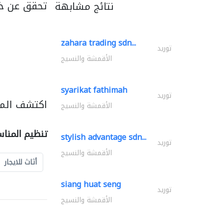
تحقق عن خد
نتائج مشابهة
zahara trading sdn...
توريد
الأقمشة والنسيج
syarikat fathimah
توريد
اكتشف المز
الأقمشة والنسيج
تنظيم المنا
stylish advantage sdn...
توريد
الأقمشة والنسيج
أثاث للايجار
siang huat seng
توريد
الأقمشة والنسيج