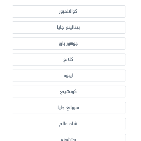
كوالالمبور
بيتالينغ جايا
جوهور بارو
كلانج
ايبوه
كوتشينغ
سوبانغ جايا
شاه عالم
بوتشونغ