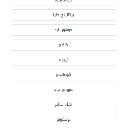
كوالالمبور
بيتالينغ جايا
جوهور بارو
كلانج
ايبوه
كوتشينغ
سوبانغ جايا
شاه عالم
بوتشونغ