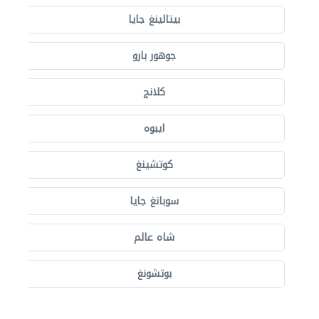
بيتالينغ جايا
جوهور بارو
كلانج
ايبوه
كوتشينغ
سوبانغ جايا
شاه عالم
بوتشونغ