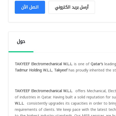
أرسل بريد الكتروني
اتصل الآن
حول
TAKYEEF Electromechanical W.L.L
. is one of
Qatar’s
leadin
Tadmur Holding W.L.L
,
Takyeef
has proudly inherited the s
TAKYEEF Electromechanical W.L.L
. offers Mechanical, Elec
of industries in Qatar. Having built a solid reputation for s
W.L.L
. consistently upgrades its capacities in order to bri
requirements of clients. We keep pace with the latest te
to the highest industry standards. Our MEP services are bu