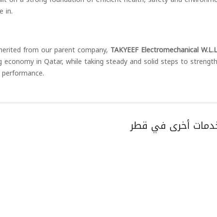
 in.
nherited from our parent company,
TAKYEEF Electromechanical W.L.
g economy in Qatar, while taking steady and solid steps to strengt
l performance.
دمات أخرى في قطر