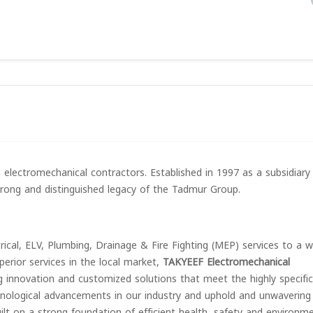
g electromechanical contractors. Established in 1997 as a subsidiar
trong and distinguished legacy of the Tadmur Group.
trical, ELV, Plumbing, Drainage & Fire Fighting (MEP) services to a 
uperior services in the local market,
TAKYEEF Electromechanical
ng innovation and customized solutions that meet the highly specific
chnological advancements in our industry and uphold and unwavering
ilt on a strong foundation of efficient health, safety and environm