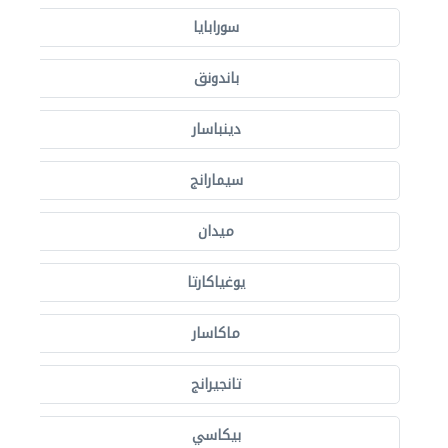
سورابايا
باندونق
دينباسار
سيمارانج
ميدان
يوغياكارتا
ماكاسار
تانجيرانج
بيكاسي