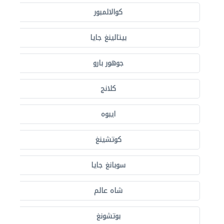
كوالالمبور
بيتالينغ جايا
جوهور بارو
كلانج
ايبوه
كوتشينغ
سوبانغ جايا
شاه عالم
بوتشونغ