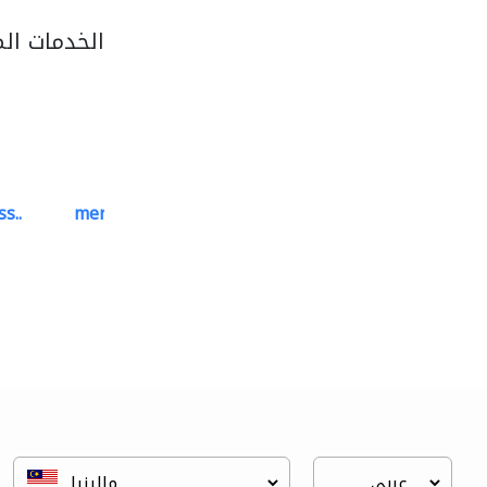
الخدمات ال
s..
mermaid digital printing..
خدمات الطباعة