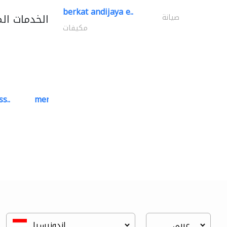
berkat andijaya e..
الخدمات ال
صيانة
مكيفات
s..
mermaid digital printing..
خدمات الطباعة