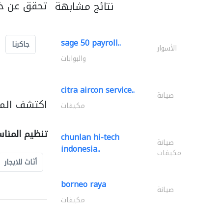
تحقق عن خد
نتائج مشابهة
sage 50 payroll..
جاكرتا
الأسوار
والبوابات
citra aircon service..
صيانة
اكتشف المز
مكيفات
تنظيم المنا
chunlan hi-tech
صيانة
indonesia..
مكيفات
أثاث للايجار
borneo raya
صيانة
مكيفات