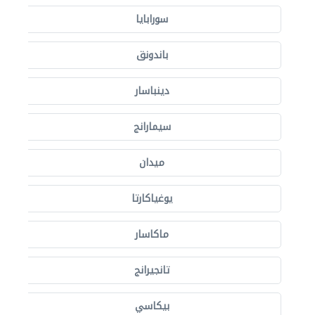
سورابايا
باندونق
دينباسار
سيمارانج
ميدان
يوغياكارتا
ماكاسار
تانجيرانج
بيكاسي