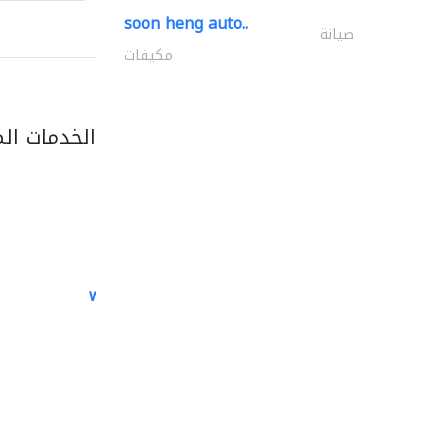
soon heng auto..
صيانة
مكيفات
الخدمات ال
white arch general..
الصيانة الكهربائية