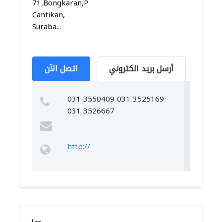
71,Bongkaran,Pabean
Cantikan,
Suraba...
أرسل بريد الكتروني
اتصل الآن
031 3550409 031 3525169
031 3526667
http://