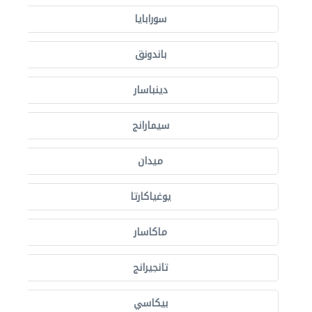
سورابايا
باندونق
دينباسار
سيمارانج
ميدان
يوغياكارتا
ماكاسار
تانجيرانج
بيكاسي