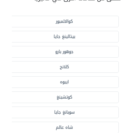
كوالالمبور
بيتالينغ جايا
جوهور بارو
كلانج
ايبوه
كوتشينغ
سوبانغ جايا
شاه عالم