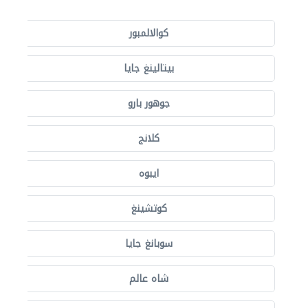
كوالالمبور
بيتالينغ جايا
جوهور بارو
كلانج
ايبوه
كوتشينغ
سوبانغ جايا
شاه عالم