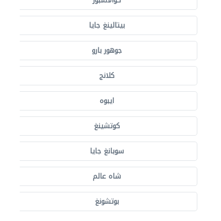
كوالالمبور
بيتالينغ جايا
جوهور بارو
كلانج
ايبوه
كوتشينغ
سوبانغ جايا
شاه عالم
بوتشونغ