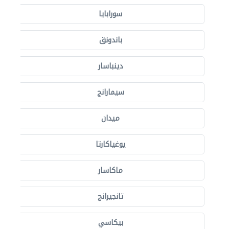
سورابايا
باندونق
دينباسار
سيمارانج
ميدان
يوغياكارتا
ماكاسار
تانجيرانج
بيكاسي