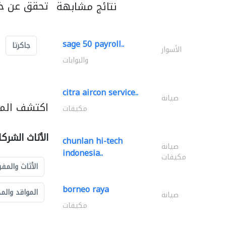
تحقق عن خد
نتائج مشابهة
sage 50 payroll..
جاكرتا
الأسوار
والبوابات
citra aircon service..
صيانة
اكتشف المزي
مكيفات
الأثاث الشرك
chunlan hi-tech
صيانة
indonesia..
مكيفات
الأثاث والمفر
borneo raya
المواقد والم
صيانة
مكيفات