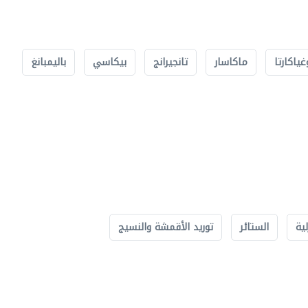
غياكارتا
ماكاسار
تانجيرانج
بيكاسي
باليمبانغ
لية
الستائر
توريد الأقمشة والنسيج