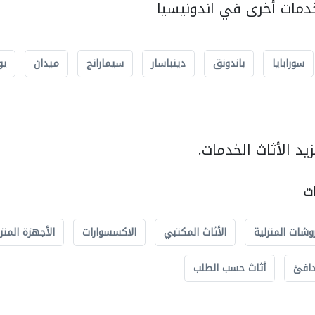
مات أخرى في اندونيسيا
سورابايا
باندونق
دينباسار
سيمارانج
ميدان
يو
د الأثاث الخدمات.
ات
وشات المنزلية
الأثاث المكتبي
الاكسسوارات
الأجهزة المنز
دافئ
أثاث حسب الطلب