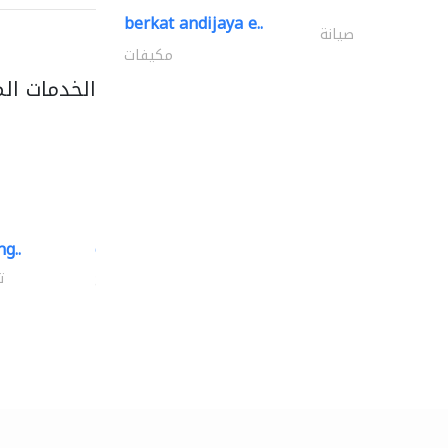
berkat andijaya e..
صيانة
مكيفات
الخدمات ال
g..
chrysels decore llc
توريد الأقمشة والنسيج
ت