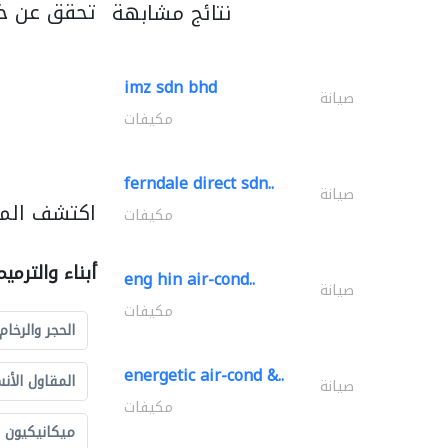
تحقق عن خد
نتائج مشابهة
imz sdn bhd
صيانة
مكيفات
ferndale direct sdn..
صيانة
اكتشف المزي
مكيفات
أبناء والترمي
eng hin air-cond..
صيانة
مكيفات
الحجر والرخام
energetic air-cond &..
المقاول الأن
صيانة
مكيفات
ميكانيكيون