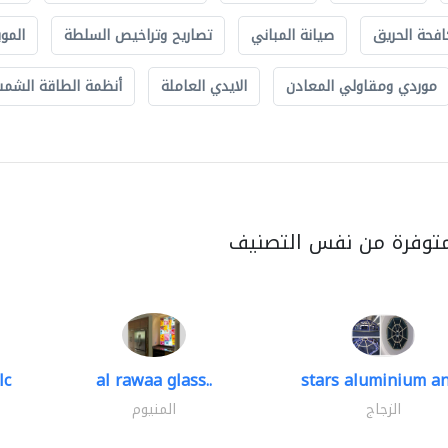
افحة الحريق
صيانة المباني
تصاريح وتراخيص السلطة
الموب
موردي ومقاولي المعادن
الايدي العاملة
أنظمة الطاقة الشمسي
متوفرة من نفس التصنيف
lc
al rawaa glass..
stars aluminium an
الزجاج
المنيوم