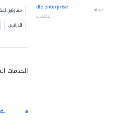
dle enterprise
صيانة
مقاولون لمك
مكيفات
الدرابزين
الخدمات ال
d..
al barary aluminum..
المنيوم