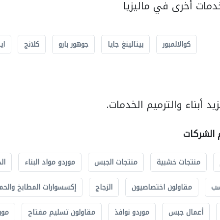
مات أخرى في ماليزيا
كوالالمبور
بيتالينغ جايا
جوهور بارو
كلانج
اي
د أبناء والترميم الخدمات.
م الشركات
منتجات خشبية
منتجات الجبس
موردو مواد البناء
ال
سب
مقاولون اختصاصيون
الزجاج
إكسسوارات المطابخ والحم
أعمال جبس
موردو نوافذ
مقاولون تسليم مفتاح
مور