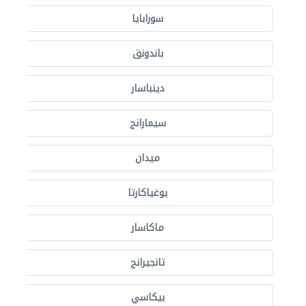
سورابايا
باندونق
دينباسار
سيمارانج
ميدان
يوغياكارتا
ماكاسار
تانجيرانج
بيكاسي